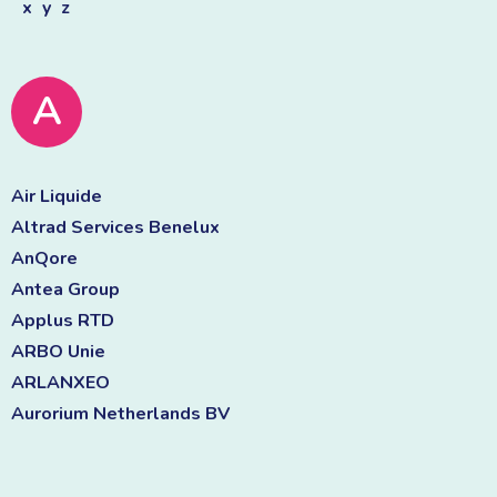
x
y
z
A
Air Liquide 
Altrad Services Benelux 
AnQore 
Antea Group 
Applus RTD 
ARBO Unie 
ARLANXEO 
Aurorium Netherlands BV 