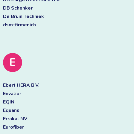
DB Schenker 
De Bruin Techniek 
dsm-firmenich 
E
Ebert HERA B.V. 
Envalior 
EQIN 
Equans 
Errakal NV 
Eurofiber 