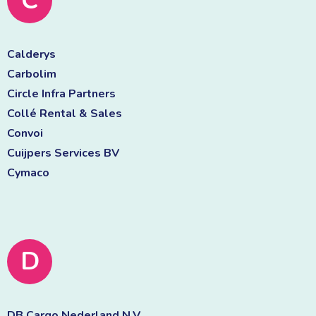
C
Calderys 
Carbolim 
Circle Infra Partners 
Collé Rental & Sales 
Convoi 
Cuijpers Services BV 
Cymaco 
D
DB Cargo Nederland N.V. 