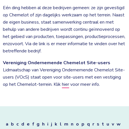
Eén ding hebben al deze bedrijven gemeen: ze zijn gevestigd 
op Chemelot of zijn dagelijks werkzaam op het terrein. Naast
de eigen business, staat samenwerking centraal en met
behulp van andere bedrijven wordt continu geïnnoveerd op
het gebied van producten, toepassingen, productieprocessen,
enzovoort. Via de link is er meer informatie te vinden over het
betreffende bedrijf.
Vereniging Ondernemende Chemelot Site-users
Lidmaatschap van Vereniging Ondernemende Chemelot Site-
users (VOcS) staat open voor site-users met een vestiging
op het Chemelot-terrein. Klik
hier
voor meer info.
a
b
c
d
e
f
g
h
i
j
k
l
m
n
o
p
q
r
s
t
u
v
w