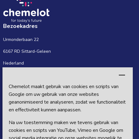
Bezoekadres
Urmonderbaan 22
6167 RD Sittard-Geleen
Nederland
Postadres
Chemelot maakt gebruik van cookies en scripts van
Postbus 27
Google om uw gebruik van onze websites
6160 MB Sittard-Geleen
geanonimiseerd te analyseren, zodat we functionaliteit
en effectiviteit kunnen aanpassen.
Nederland
Na uw toestemming maken we tevens gebruik van
Volg ons op sociale media
cookies en scripts van YouTube, Vimeo en Google om
social media integratie op onze websites mogelijk te