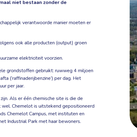
emaal niet bestaan zonder de
tschappelijk verantwoorde manier moeten er
volgens ook alle producten (output) groen
uurzame elektriciteit voorzien.
le grondstoffen gebruikt: ruwweg 4 miljoen
a (‘raffinaderijbenzine’) per dag. Het
uur per jaar.
ijn. Als er één chemische site is die de
t wel. Chemelot is uitstekend gepositioneerd
ds Chemelot Campus, met instituten en
d het Industrial Park met haar bewoners.