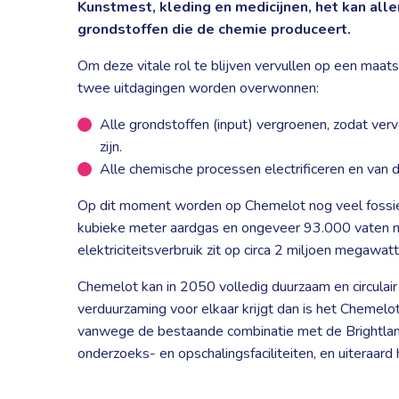
Kunstmest, kleding en medicijnen, het kan all
grondstoffen die de chemie produceert.
Om deze vitale rol te blijven vervullen op een maa
twee uitdagingen worden overwonnen:
Alle grondstoffen (input) vergroenen, zodat ver
zijn.
Alle chemische processen electrificeren en van d
Op dit moment worden op Chemelot nog veel fossie
kubieke meter aardgas en ongeveer 93.000 vaten naft
elektriciteitsverbruik zit op circa 2 miljoen megawatt
Chemelot kan in 2050 volledig duurzaam en circulair z
verduurzaming voor elkaar krijgt dan is het Chemelo
vanwege de bestaande combinatie met de Brightlan
onderzoeks- en opschalingsfaciliteiten, en uiteraar