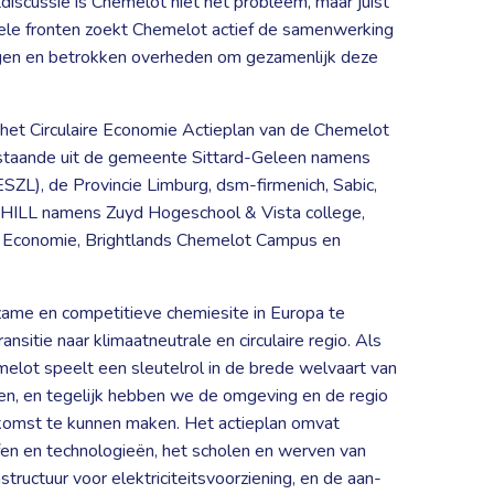
discussie is Chemelot niet het probleem, maar juist
vele fronten zoekt Chemelot actief de samenwerking
ingen en betrokken overheden om gezamenlijk deze
 het Circulaire Economie Actieplan van de Chemelot
 bestaande uit de gemeente Sittard-Geleen namens
L), de Provincie Limburg, dsm-firmenich, Sabic,
, CHILL namens Zuyd Hogeschool & Vista college,
Economie, Brightlands Chemelot Campus en 
rzame en competitieve chemiesite in Europa te
nsitie naar klimaatneutrale en circulaire regio. Als
lot speelt een sleutelrol in de brede welvaart van
n, en tegelijk hebben we de omgeving en de regio
omst te kunnen maken. Het actieplan omvat
en en technologieën, het scholen en werven van
structuur voor elektriciteitsvoorziening, en de aan-