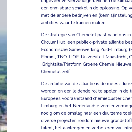
ongeveer verviervoudigen. Binnen de klimaat
een onmisbare schakel in de oplossing. Op 
met de andere bedrijven en (kennis)instell
ambities waar te kunnen maken.
De strategie van Chemelot past naadloos in
Circular Hub, een publiek-private alliantie
Economische Samenwerking Zuid-Limburg (ESZ
Fibrant, TNO, LIOF, Universiteit Maastricht
Brightsite/Platform Groene Chemie Nieuwe 
Chemelot zelf.
De ambitie van de alliantie is de meest duu
worden en een leidende rol te spelen in de tra
Europees vooraanstaand chemiecluster Cheme
Limburg en het Nederlandse verdienvermoge
nodig om de omslag naar een duurzame toek
diverse projecten rondom nieuwe grondstoff
talent, het aanleggen en verbeteren van infra