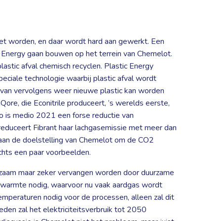
et worden, en daar wordt hard aan gewerkt. Een
c Energy gaan bouwen op het terrein van Chemelot.
 plastic afval chemisch recyclen. Plastic Energy
ciale technologie waarbij plastic afval wordt
van vervolgens weer nieuwe plastic kan worden
Qore, die Econitrile produceert, ’s werelds eerste,
 zo is medio 2021 een forse reductie van
 reduceert Fibrant haar lachgasemissie met meer dan
e aan de doelstelling van Chemelot om de CO2
echts een paar voorbeelden.
ngzaam maar zeker vervangen worden door duurzame
 warmte nodig, waarvoor nu vaak aardgas wordt
emperaturen nodig voor de processen, alleen zal dit
eden zal het elektriciteitsverbruik tot 2050