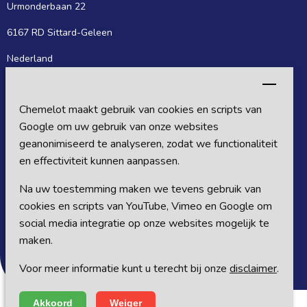
Urmonderbaan 22
6167 RD Sittard-Geleen
Nederland
Postadres
Chemelot maakt gebruik van cookies en scripts van
Postbus 27
Google om uw gebruik van onze websites
6160 MB Sittard-Geleen
geanonimiseerd te analyseren, zodat we functionaliteit
en effectiviteit kunnen aanpassen.
Nederland
Na uw toestemming maken we tevens gebruik van
Volg ons op sociale media
cookies en scripts van YouTube, Vimeo en Google om
social media integratie op onze websites mogelijk te
maken.
Voor meer informatie kunt u terecht bij onze
disclaimer
.
Akkoord
Weiger
© Copyright Chemelot 2018 - 2026
|
Alle rechten voorbehouden