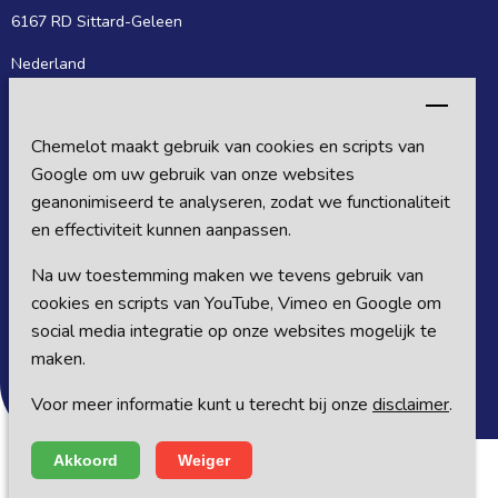
6167 RD Sittard-Geleen
Nederland
Postadres
Chemelot maakt gebruik van cookies en scripts van
Postbus 27
Google om uw gebruik van onze websites
6160 MB Sittard-Geleen
geanonimiseerd te analyseren, zodat we functionaliteit
en effectiviteit kunnen aanpassen.
Nederland
Na uw toestemming maken we tevens gebruik van
Volg ons op sociale media
cookies en scripts van YouTube, Vimeo en Google om
social media integratie op onze websites mogelijk te
maken.
Voor meer informatie kunt u terecht bij onze
disclaimer
.
Akkoord
Weiger
© Copyright Chemelot 2018 - 2026
|
Alle rechten voorbehouden
Disclaimer