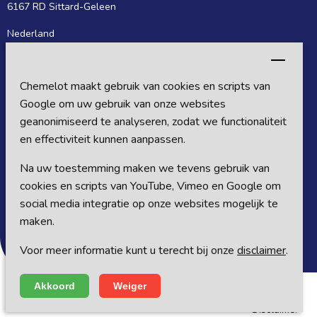
6167 RD Sittard-Geleen
Nederland
Postadres
Chemelot maakt gebruik van cookies en scripts van
Postbus 27
Google om uw gebruik van onze websites
6160 MB Sittard-Geleen
geanonimiseerd te analyseren, zodat we functionaliteit
en effectiviteit kunnen aanpassen.
Nederland
Na uw toestemming maken we tevens gebruik van
Volg ons op sociale media
cookies en scripts van YouTube, Vimeo en Google om
social media integratie op onze websites mogelijk te
maken.
Voor meer informatie kunt u terecht bij onze
disclaimer
.
Akkoord
Weiger
© Copyright Chemelot 2018 - 2026
|
Alle rechten voorbehouden
Disclaimer