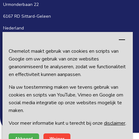
Urmonderbaan 22
6167 RD Sittard-Geleen
Nederland
Postadres
Chemelot maakt gebruik van cookies en scripts van
Postbus 27
Google om uw gebruik van onze websites
6160 MB Sittard-Geleen
geanonimiseerd te analyseren, zodat we functionaliteit
en effectiviteit kunnen aanpassen.
Nederland
Na uw toestemming maken we tevens gebruik van
Volg ons op sociale media
cookies en scripts van YouTube, Vimeo en Google om
social media integratie op onze websites mogelijk te
maken.
Voor meer informatie kunt u terecht bij onze
disclaimer
.
Akkoord
Weiger